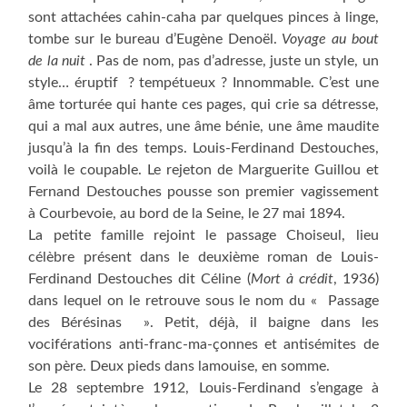
sont attachées cahin-caha par quelques pinces à linge,
tombe sur le bureau d’Eugène Denoël.
Voyage au bout
de la nuit
. Pas de nom, pas d’adresse, juste un style, un
style… éruptif ? tempétueux ? Innommable. C’est une
âme torturée qui hante ces pages, qui crie sa détresse,
qui a mal aux autres, une âme bénie, une âme maudite
jusqu’à la fin des temps. Louis-Ferdinand Destouches,
voilà le coupable. Le rejeton de Marguerite Guillou et
Fernand Destouches pousse son premier vagissement
à Courbevoie, au bord de la Seine, le 27 mai 1894.
La petite famille rejoint le passage Choiseul, lieu
célèbre présent dans le deuxième roman de Louis-
Ferdinand Destouches dit Céline (
Mort à crédit
, 1936)
dans lequel on le retrouve sous le nom du « Passage
des Bérésinas ». Petit, déjà, il baigne dans les
vociférations anti-franc-ma-çonnes et antisémites de
son père. Deux pieds dans lamouise, en somme.
Le 28 septembre 1912, Louis-Ferdinand s’engage à