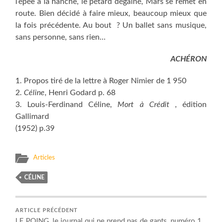
l’épée à la hanche, le pétard dégainé, Mars se remet en
route. Bien décidé à faire mieux, beaucoup mieux que
la fois précédente. Au bout ? Un ballet sans musique,
sans personne, sans rien…
ACHÉRON
1. Propos tiré de la lettre à Roger Nimier de 1 950
2.
Céline
, Henri Godard p. 68
3. Louis-Ferdinand Céline,
Mort à Crédit
, édition
Gallimard
(1952) p.39
Articles
CÉLINE
ARTICLE PRÉCÉDENT
LE POING, le journal qui ne prend pas de gants, numéro 1