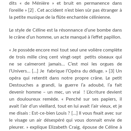
dits « de Ménière » et bruit en permanence dans
l’oreille » [2] . Cet accident n’est bien sûr pas étranger à
la petite musique de la flûte enchantée célinienne.
Le style de Céline est la résonnance d’une bombe dans
le crâne d’un homme, un acte manqué à l’effet papillon.
« Je possède encore moi tout seul une volière complète
de trois mille cinq cent vingt-sept petits oiseaux qui
ne se calmeront jamais… C’est moi les orgues de
l’Univers… […] Je fabrique l’Opéra du déluge. » [3] Un
opéra qui retentit dans notre propre crâne. Le petit
Destouches a grandi, la guerre l’a adoubé, l’a fait
devenir homme – un mec, un vrai ! L’écriture devient
un douloureux remède. « Penché sur ses papiers, il
avait l’air d’un vieillard, tout en lui avait l’air vieux, et je
me disais : Est-ce-bien Louis ? […] Il vous fixait avec sur
le visage un air désespéré qui vous donnait envie de
pleurer. » explique Elizabeth Craig, épouse de Céline à