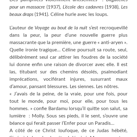
pour un massacre
(1937),
L’école des cadavres
(1938),
Les
beaux draps
(1941). Céline hurle avec les loups.
L’auteur de
Voyage au bout de la nuit
s’est recroquevillé
dans la peur, la peur d’une nouvelle guerre plus
massacrante que la première, une guerre « anti-aryen ».
Quelle ironie tragique… Céline poursuit sa route, seul,
délibérément seul car attirer les foudres de la société
lui donne enfin une raison de divorcer avec elle. Il est
las, titubant sur des chemins désolés, psalmodiant
imprécations, vociférant injures, susurrant maux
d’amour, pansant blessures. Les siennes. Les nôtres.
« J’avais de la peine, de la vraie, pour une fois, pour
tout le monde, pour moi, pour elle, pour tous les
hommes. » confie Bardamu lorsqu’il quitte son salut, sa
lumière : Molly. Sous ses pieds, il le sent, s’ouvre une
béance qui ferait passer l’Enfer pour un Paradis…
A côté de ce Christ loufoque, de ce Judas hébété,