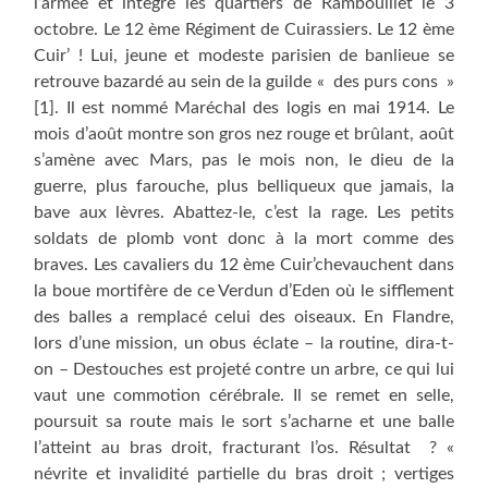
l’armée et intègre les quartiers de Rambouillet le 3
octobre. Le 12 ème Régiment de Cuirassiers. Le 12 ème
Cuir’ ! Lui, jeune et modeste parisien de banlieue se
retrouve bazardé au sein de la guilde « des purs cons »
[1]. Il est nommé Maréchal des logis en mai 1914. Le
mois d’août montre son gros nez rouge et brûlant, août
s’amène avec Mars, pas le mois non, le dieu de la
guerre, plus farouche, plus belliqueux que jamais, la
bave aux lèvres. Abattez-le, c’est la rage. Les petits
soldats de plomb vont donc à la mort comme des
braves. Les cavaliers du 12 ème Cuir’chevauchent dans
la boue mortifère de ce Verdun d’Eden où le sifflement
des balles a remplacé celui des oiseaux. En Flandre,
lors d’une mission, un obus éclate – la routine, dira-t-
on – Destouches est projeté contre un arbre, ce qui lui
vaut une commotion cérébrale. Il se remet en selle,
poursuit sa route mais le sort s’acharne et une balle
l’atteint au bras droit, fracturant l’os. Résultat ? «
névrite et invalidité partielle du bras droit ; vertiges