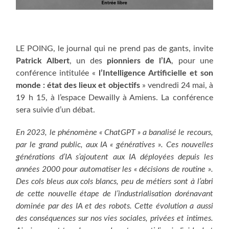
LE POING, le journal qui ne prend pas de gants, invite
Patrick Albert
, un des
pionniers de l’IA
, pour une
conférence intitulée «
l’Intelligence Arti­fi­cielle et son
monde : état des lieux et objectifs
» vendredi 24 mai, à
19 h 15, à l’espace Dewailly à Amiens. La con­fé­rence
sera suivie d’un débat.
En 2023, le phénomène « ChatGPT » a banalisé le recours,
par le grand public, aux IA « généra­tives ». Ces nouvelles
générations d’IA s’ajou­tent aux IA déployées depuis les
années 2000 pour automatiser les « décisions de routine ».
Des cols bleus aux cols blancs, peu de métiers sont à l’abri
de cette nouvelle étape de l’indus­trialisation dorénavant
dominée par des IA et des robots. Cette évolution a aussi
des consé­quences sur nos vies sociales, privées et intimes.