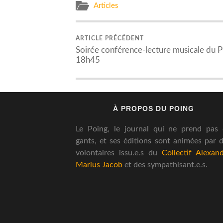
Articles
ARTICLE PRÉCÉDENT
Soirée conférence-lecture musicale du P
18h45
À PROPOS DU POING
Le Poing, le journal qui ne prend pas
gants, et ses éditions sont animées par 
volontaires issu.e.s du
Collectif Alexan
Marius Jacob
et des sympathisant.e.s.