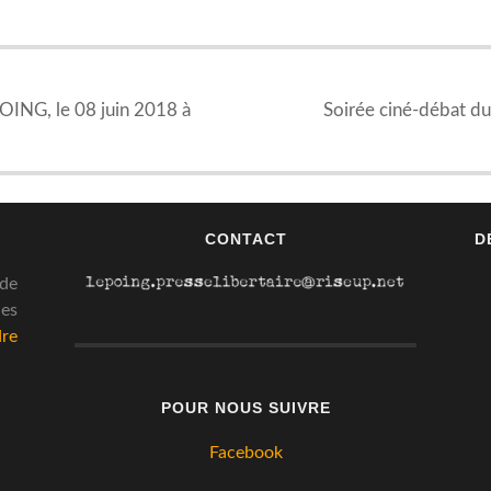
OING, le 08 juin 2018 à
Soirée ciné-débat d
CONTACT
D
 de
des
dre
POUR NOUS SUIVRE
Facebook