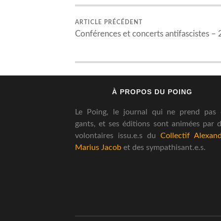
ARTICLE PRÉCÉDENT
Conférences et concerts antifascistes – 
À PROPOS DU POING
Le Poing, le journal qui ne prend pas
gants, et ses éditions sont animées par 
volontaires issu.e.s du
Collectif Alexan
Marius Jacob
et des sympathisant.e.s.