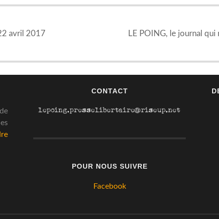
22 avril 2017
LE POING, le journal qui
CONTACT
D
 de
des
dre
POUR NOUS SUIVRE
Facebook