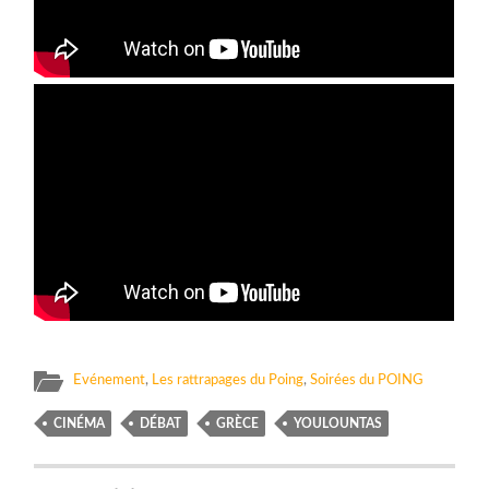
Evénement
,
Les rattrapages du Poing
,
Soirées du POING
CINÉMA
DÉBAT
GRÈCE
YOULOUNTAS