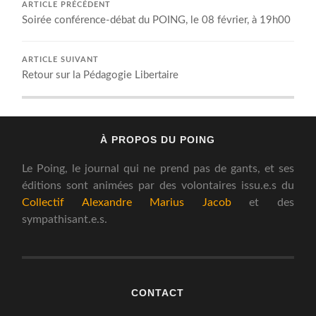
ARTICLE PRÉCÉDENT
Soirée conférence-débat du POING, le 08 février, à 19h00
ARTICLE SUIVANT
Retour sur la Pédagogie Libertaire
À PROPOS DU POING
Le Poing, le journal qui ne prend pas de gants, et ses
éditions sont animées par des volontaires issu.e.s du
Collectif Alexandre Marius Jacob
et des
sympathisant.e.s.
CONTACT