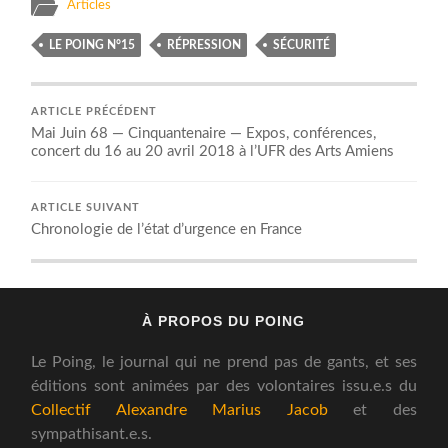
Articles
LE POING N°15
RÉPRESSION
SÉCURITÉ
ARTICLE PRÉCÉDENT
Mai Juin 68 — Cinquantenaire — Expos, conférences,
concert du 16 au 20 avril 2018 à l’UFR des Arts Amiens
ARTICLE SUIVANT
Chronologie de l’état d’urgence en France
À PROPOS DU POING
Le Poing, le journal qui ne prend pas de gants, et ses
éditions sont animées par des volontaires issu.e.s du
Collectif Alexandre Marius Jacob
et des
sympathisant.e.s.