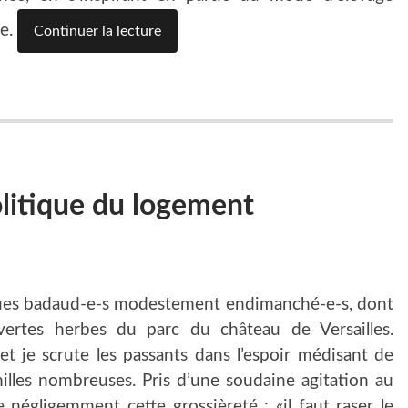
ne.
Continuer la lecture
litique du logement
lques badaud-e-s modestement endimanché-e-s, dont
 vertes herbes du parc du château de Versailles.
et je scrute les passants dans l’espoir médisant de
illes nombreuses. Pris d’une soudaine agitation au
e négligemment cette grossièreté : «il faut raser le