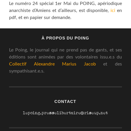
Le numéro 24 spécial 1er Mai du POING, apériodique
anarchiste d’Amiens et d’ailleurs, est disponible,
ici
en
pdf, et en papier sur demande.
À PROPOS DU POING
Le Poing, le journal qui ne prend pas de gants, et ses
éditions sont animées par des volontaires issu.e.s du
Collectif Alexandre Marius Jacob
et des
sympathisant.e.s.
CONTACT