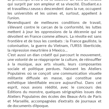
qui surpri
t
par son ampleur et sa vivacité. Etudiant.e.s
et travailleu.r.seuse.s
descendent
dans la rue, occupent
les universités et les usines et
,
surtout
,
appellent à
l’union.
Revendiquant de meilleures conditions de travail,
s’élevant contre le carcan de la conformité, les luttes
mettent à jour les oppressions de la décennie qui se
dévoilent en France comme ailleurs. La révolte
est
sans
frontière
et
de tous les combats : la France gaulliste, la
colonisation, la guerre du Viet
nam
, l’URSS liberticide,
la répression meurtrière à Mexico…
C’est aussi un élan créatif qui parcourt le mouvement,
une volonté de se réapproprier la culture, de réinsuffler
à la musique, aux arts visuels
,
leurs composant
e
s
social
e
et politique perdu
e
s. Naissent les Ateliers
Populaires où se conçoit une communication visuelle
militante diffusée en masse, qui constitue une
esthétique identifiable encore aujourd’hui.
Dans cet
esprit, n
ous avons réédité, avec le concours des
Editions du monstre, quelques sérigraphies issues des
Ateliers Populaires des écoles de
s
Beaux-Arts de Paris
et Marseille
,
accompagnées d’extraits de journaux et
de documents d’époque.