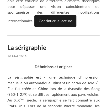
doit être enrichie de différents éléments théoriques
pour dépasser une vision coïncidentielle ou
spontanéiste des différentes mobilisations
internationales.
Continuer la lecture
La sérigraphie
10 MAI 2018
Définitions et origines
La sérigraphie est « une technique d’impression
1
manuelle ou automatique utilisant un écran de soie »
.
Elle fut créée en Chine lors de la dynastie des Song
(960-1 279) et se diffuse rapidement aux pays voisins.
ème
Au XIX
siècle, la sérigraphie se fait connaître aux
États-Unis. Lors de la seconde guerre mondiale, les